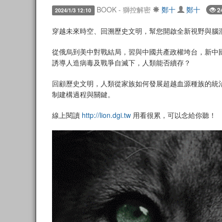
BOOK - 獅控解密
鄭十
鄭十
2
2024/1/3 12:10
穿越未來時空、回溯歷史文明，幫您開啟全新視野與腦
從俄烏到美中對戰結局，習與中國共產政權垮台，新中
誘導人造病毒及戰爭自滅下，人類能否續存？
回顧歷史文明，人類從家族如何發展超越血源種族的統
制建構過程與關鍵。
線上閱讀
http://lion.dgi.tw
用看很累，可以念給你聽！